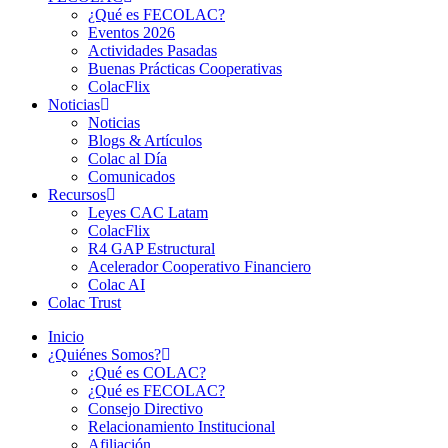
¿Qué es FECOLAC?
Eventos 2026
Actividades Pasadas
Buenas Prácticas Cooperativas
ColacFlix
Noticias
Noticias
Blogs & Artículos
Colac al Día
Comunicados
Recursos
Leyes CAC Latam
ColacFlix
R4 GAP Estructural
Acelerador Cooperativo Financiero
Colac AI
Colac Trust
Inicio
¿Quiénes Somos?
¿Qué es COLAC?
¿Qué es FECOLAC?
Consejo Directivo
Relacionamiento Institucional
Afiliación