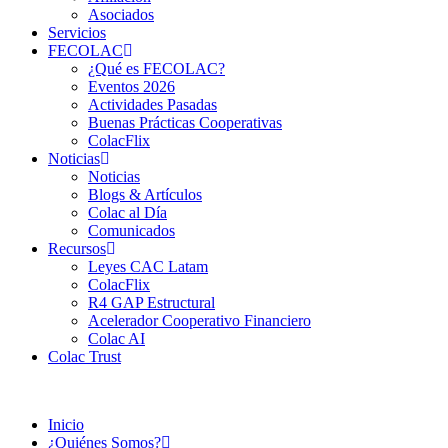
Asociados
Servicios
FECOLAC
¿Qué es FECOLAC?
Eventos 2026
Actividades Pasadas
Buenas Prácticas Cooperativas
ColacFlix
Noticias
Noticias
Blogs & Artículos
Colac al Día
Comunicados
Recursos
Leyes CAC Latam
ColacFlix
R4 GAP Estructural
Acelerador Cooperativo Financiero
Colac AI
Colac Trust
Inicio
¿Quiénes Somos?