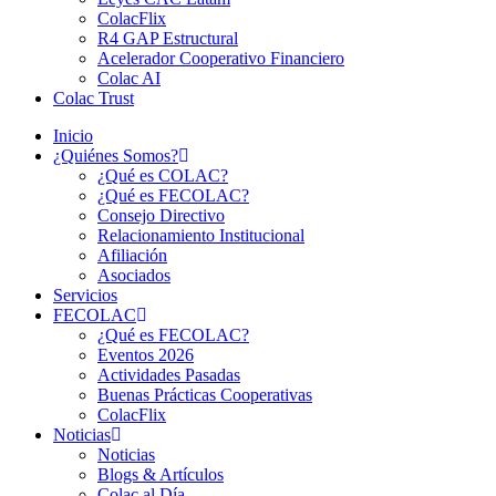
ColacFlix
R4 GAP Estructural
Acelerador Cooperativo Financiero
Colac AI
Colac Trust
Inicio
¿Quiénes Somos?
¿Qué es COLAC?
¿Qué es FECOLAC?
Consejo Directivo
Relacionamiento Institucional
Afiliación
Asociados
Servicios
FECOLAC
¿Qué es FECOLAC?
Eventos 2026
Actividades Pasadas
Buenas Prácticas Cooperativas
ColacFlix
Noticias
Noticias
Blogs & Artículos
Colac al Día