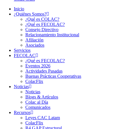
Inicio
¿Quiénes Somos?
¿Qué es COLAC?
¿Qué es FECOLAC?
Consejo Directivo
Relacionamiento Institucional
Afiliación
Asociados
Servicios
FECOLAC
¿Qué es FECOLAC?
Eventos 2026
Actividades Pasadas
Buenas Prácticas Cooperativas
ColacFlix
Noticias
Noticias
Blogs & Artículos
Colac al Día
Comunicados
Recursos
Leyes CAC Latam
ColacFlix
R4 GAP Estructural