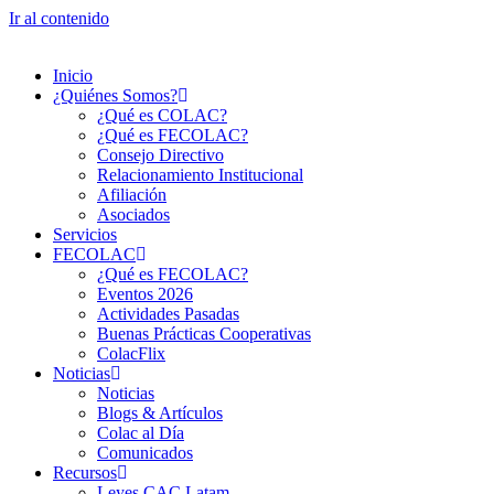
Ir al contenido
Inicio
¿Quiénes Somos?
¿Qué es COLAC?
¿Qué es FECOLAC?
Consejo Directivo
Relacionamiento Institucional
Afiliación
Asociados
Servicios
FECOLAC
¿Qué es FECOLAC?
Eventos 2026
Actividades Pasadas
Buenas Prácticas Cooperativas
ColacFlix
Noticias
Noticias
Blogs & Artículos
Colac al Día
Comunicados
Recursos
Leyes CAC Latam