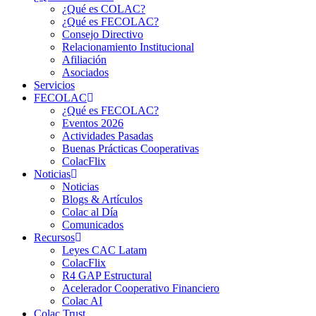
¿Qué es COLAC?
¿Qué es FECOLAC?
Consejo Directivo
Relacionamiento Institucional
Afiliación
Asociados
Servicios
FECOLAC
¿Qué es FECOLAC?
Eventos 2026
Actividades Pasadas
Buenas Prácticas Cooperativas
ColacFlix
Noticias
Noticias
Blogs & Artículos
Colac al Día
Comunicados
Recursos
Leyes CAC Latam
ColacFlix
R4 GAP Estructural
Acelerador Cooperativo Financiero
Colac AI
Colac Trust