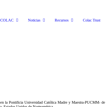
ECOLAC
Noticias
Recursos
Colac Trust
s, en la Pontificia Universidad Católica Madre y Maestra-PUCMM- de
a, Estados Unidos de Norteamérica.