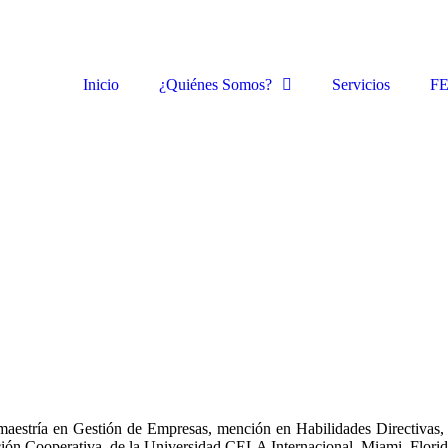
Inicio
¿Quiénes Somos?
Servicios
F
 maestría en Gestión de Empresas, mención en Habilidades Directiva
ión Cooperativa, de la Universidad CELA Internacional, Miami, Florid