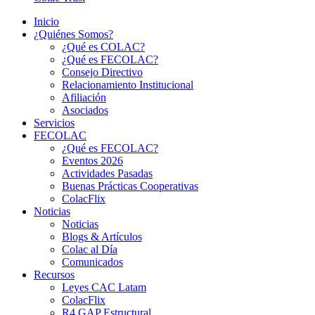
Inicio
¿Quiénes Somos?
¿Qué es COLAC?
¿Qué es FECOLAC?
Consejo Directivo
Relacionamiento Institucional
Afiliación
Asociados
Servicios
FECOLAC
¿Qué es FECOLAC?
Eventos 2026
Actividades Pasadas
Buenas Prácticas Cooperativas
ColacFlix
Noticias
Noticias
Blogs & Artículos
Colac al Día
Comunicados
Recursos
Leyes CAC Latam
ColacFlix
R4 GAP Estructural