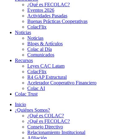
¿Qué es FECOLAC?
Eventos 2026
Actividades Pasadas
Buenas Prácticas Cooperativas
ColacFlix
Noticias
Noticias
Blogs & Artículos
Colac al Día
Comunicados
Recursos
Leyes CAC Latam
ColacFlix
R4 GAP Estructural
Acelerador Cooperativo Financiero
Colac AI
Colac Trust
Inicio
¿Quiénes Somos?
¿Qué es COLAC?
¿Qué es FECOLAC?
Consejo Directivo
Relacionamiento Institucional
Afiliación