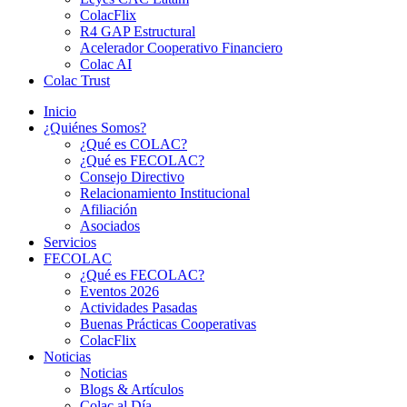
ColacFlix
R4 GAP Estructural
Acelerador Cooperativo Financiero
Colac AI
Colac Trust
Inicio
¿Quiénes Somos?
¿Qué es COLAC?
¿Qué es FECOLAC?
Consejo Directivo
Relacionamiento Institucional
Afiliación
Asociados
Servicios
FECOLAC
¿Qué es FECOLAC?
Eventos 2026
Actividades Pasadas
Buenas Prácticas Cooperativas
ColacFlix
Noticias
Noticias
Blogs & Artículos
Colac al Día