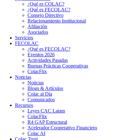
¿Qué es COLAC?
¿Qué es FECOLAC?
Consejo Directivo
Relacionamiento Institucional
Afiliación
Asociados
Servicios
FECOLAC
¿Qué es FECOLAC?
Eventos 2026
Actividades Pasadas
Buenas Prácticas Cooperativas
ColacFlix
Noticias
Noticias
Blogs & Artículos
Colac al Día
Comunicados
Recursos
Leyes CAC Latam
ColacFlix
R4 GAP Estructural
Acelerador Cooperativo Financiero
Colac AI
Colac Trust