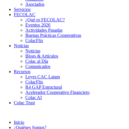
Asociados
Servicios
FECOLAC
¿Qué es FECOLAC?
Eventos 2026
Actividades Pasadas
Buenas Prácticas Cooperativas
ColacFlix
Noticias
Noticias
Blogs & Artículos
Colac al Día
Comunicados
Recursos
Leyes CAC Latam
ColacFlix
R4 GAP Estructural
Acelerador Cooperativo Financiero
Colac AI
Colac Trust
Inicio
¿Quiénes Somos?