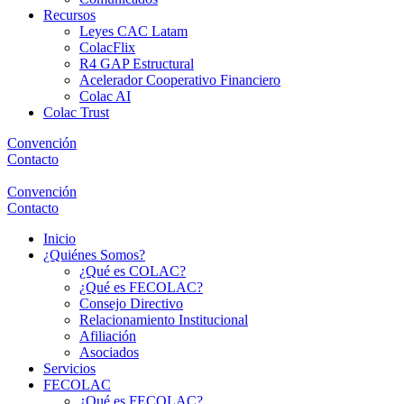
Recursos
Leyes CAC Latam
ColacFlix
R4 GAP Estructural
Acelerador Cooperativo Financiero
Colac AI
Colac Trust
Convención
Contacto
Convención
Contacto
Inicio
¿Quiénes Somos?
¿Qué es COLAC?
¿Qué es FECOLAC?
Consejo Directivo
Relacionamiento Institucional
Afiliación
Asociados
Servicios
FECOLAC
¿Qué es FECOLAC?