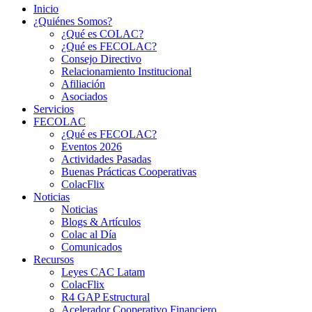
Inicio
¿Quiénes Somos?
¿Qué es COLAC?
¿Qué es FECOLAC?
Consejo Directivo
Relacionamiento Institucional
Afiliación
Asociados
Servicios
FECOLAC
¿Qué es FECOLAC?
Eventos 2026
Actividades Pasadas
Buenas Prácticas Cooperativas
ColacFlix
Noticias
Noticias
Blogs & Artículos
Colac al Día
Comunicados
Recursos
Leyes CAC Latam
ColacFlix
R4 GAP Estructural
Acelerador Cooperativo Financiero