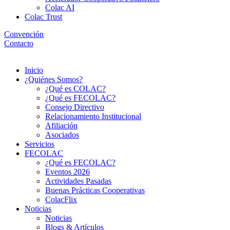
Colac AI
Colac Trust
Convención
Contacto
Menú
Inicio
¿Quiénes Somos?
¿Qué es COLAC?
¿Qué es FECOLAC?
Consejo Directivo
Relacionamiento Institucional
Afiliación
Asociados
Servicios
FECOLAC
¿Qué es FECOLAC?
Eventos 2026
Actividades Pasadas
Buenas Prácticas Cooperativas
ColacFlix
Noticias
Noticias
Blogs & Artículos