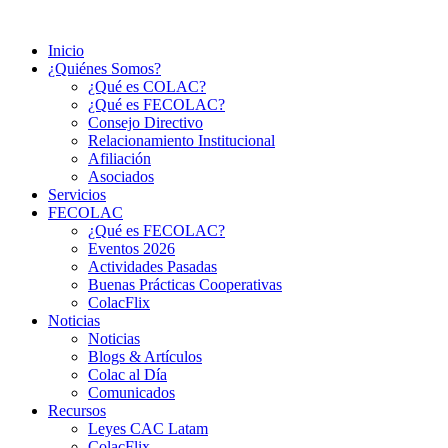
Ir
al
Inicio
contenido
¿Quiénes Somos?
¿Qué es COLAC?
¿Qué es FECOLAC?
Consejo Directivo
Relacionamiento Institucional
Afiliación
Asociados
Servicios
FECOLAC
¿Qué es FECOLAC?
Eventos 2026
Actividades Pasadas
Buenas Prácticas Cooperativas
ColacFlix
Noticias
Noticias
Blogs & Artículos
Colac al Día
Comunicados
Recursos
Leyes CAC Latam
ColacFlix