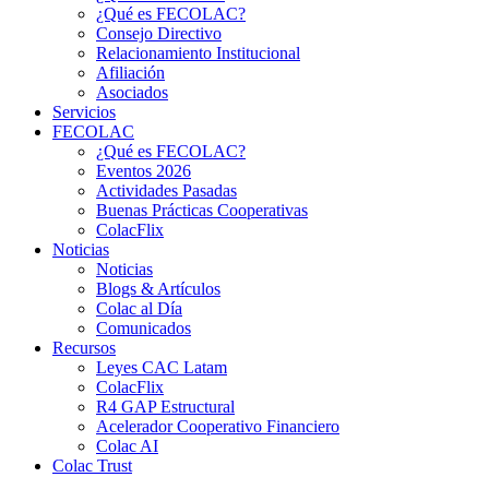
¿Qué es FECOLAC?
Consejo Directivo
Relacionamiento Institucional
Afiliación
Asociados
Servicios
FECOLAC
¿Qué es FECOLAC?
Eventos 2026
Actividades Pasadas
Buenas Prácticas Cooperativas
ColacFlix
Noticias
Noticias
Blogs & Artículos
Colac al Día
Comunicados
Recursos
Leyes CAC Latam
ColacFlix
R4 GAP Estructural
Acelerador Cooperativo Financiero
Colac AI
Colac Trust