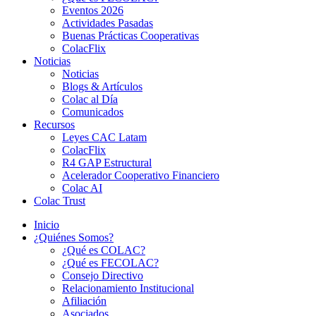
Eventos 2026
Actividades Pasadas
Buenas Prácticas Cooperativas
ColacFlix
Noticias
Noticias
Blogs & Artículos
Colac al Día
Comunicados
Recursos
Leyes CAC Latam
ColacFlix
R4 GAP Estructural
Acelerador Cooperativo Financiero
Colac AI
Colac Trust
Inicio
¿Quiénes Somos?
¿Qué es COLAC?
¿Qué es FECOLAC?
Consejo Directivo
Relacionamiento Institucional
Afiliación
Asociados