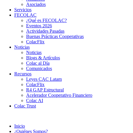
Asociados
Servicios
FECOLAC
¿Qué es FECOLAC?
Eventos 2026
Actividades Pasadas
Buenas Prácticas Cooperativas
ColacFlix
Noticias
Noticias
Blogs & Artículos
Colac al Día
Comunicados
Recursos
Leyes CAC Latam
ColacFlix
R4 GAP Estructural
Acelerador Cooperativo Financiero
Colac AI
Colac Trust
Inicio
¿Quiénes Somos?