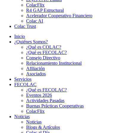
ColacFlix
R4 GAP Estructural
Acelerador Cooperativo Financiero
Colac AI
Colac Trust
Inicio
¿Quiénes Somos?
¿Qué es COLAC?
¿Qué es FECOLAC?
Consejo Directivo
Relacionamiento Institucional
Afiliación
Asociados
Servicios
FECOLAC
¿Qué es FECOLAC?
Eventos 2026
Actividades Pasadas
Buenas Prácticas Cooperativas
ColacFlix
Noticias
Noticias
Blogs & Artículos
Colac al Día