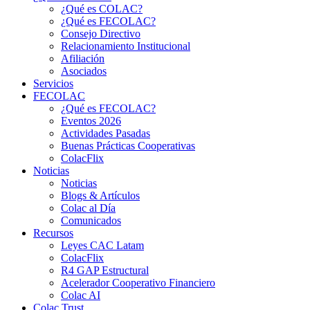
¿Qué es COLAC?
¿Qué es FECOLAC?
Consejo Directivo
Relacionamiento Institucional
Afiliación
Asociados
Servicios
FECOLAC
¿Qué es FECOLAC?
Eventos 2026
Actividades Pasadas
Buenas Prácticas Cooperativas
ColacFlix
Noticias
Noticias
Blogs & Artículos
Colac al Día
Comunicados
Recursos
Leyes CAC Latam
ColacFlix
R4 GAP Estructural
Acelerador Cooperativo Financiero
Colac AI
Colac Trust