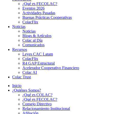
¿Qué es FECOLAC?
Eventos 2026
Actividades Pasadas
Buenas Prácticas Cooperativas
ColacFlix
Noticias
Noticias
Blogs & Artículos
Colac al Día
Comunicados
Recursos
Leyes CAC Latam
ColacFlix
R4 GAP Estructural
Acelerador Cooperativo Financiero
Colac AI
Colac Trust
Inicio
¿Quiénes Somos?
¿Qué es COLAC?
¿Qué es FECOLAC?
Consejo Directivo
Relacionamiento Institucional
Afiliación