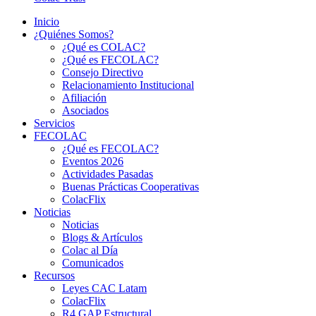
Inicio
¿Quiénes Somos?
¿Qué es COLAC?
¿Qué es FECOLAC?
Consejo Directivo
Relacionamiento Institucional
Afiliación
Asociados
Servicios
FECOLAC
¿Qué es FECOLAC?
Eventos 2026
Actividades Pasadas
Buenas Prácticas Cooperativas
ColacFlix
Noticias
Noticias
Blogs & Artículos
Colac al Día
Comunicados
Recursos
Leyes CAC Latam
ColacFlix
R4 GAP Estructural