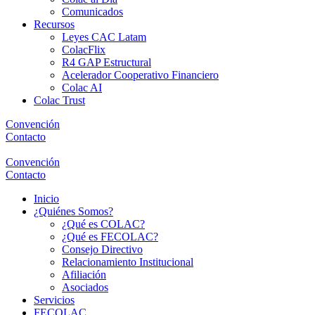
Comunicados
Recursos
Leyes CAC Latam
ColacFlix
R4 GAP Estructural
Acelerador Cooperativo Financiero
Colac AI
Colac Trust
Convención
Contacto
Convención
Contacto
Inicio
¿Quiénes Somos?
¿Qué es COLAC?
¿Qué es FECOLAC?
Consejo Directivo
Relacionamiento Institucional
Afiliación
Asociados
Servicios
FECOLAC