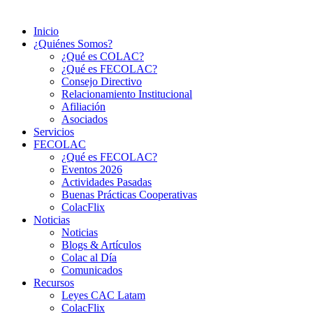
Inicio
¿Quiénes Somos?
¿Qué es COLAC?
¿Qué es FECOLAC?
Consejo Directivo
Relacionamiento Institucional
Afiliación
Asociados
Servicios
FECOLAC
¿Qué es FECOLAC?
Eventos 2026
Actividades Pasadas
Buenas Prácticas Cooperativas
ColacFlix
Noticias
Noticias
Blogs & Artículos
Colac al Día
Comunicados
Recursos
Leyes CAC Latam
ColacFlix