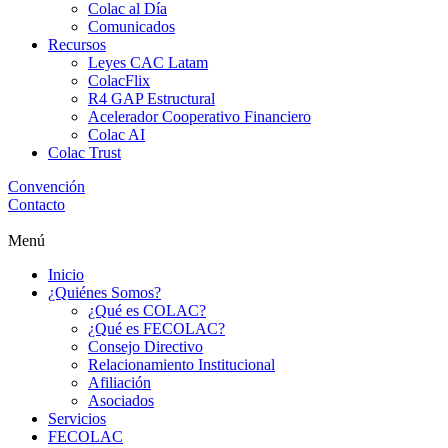
Colac al Día
Comunicados
Recursos
Leyes CAC Latam
ColacFlix
R4 GAP Estructural
Acelerador Cooperativo Financiero
Colac AI
Colac Trust
Convención
Contacto
Menú
Inicio
¿Quiénes Somos?
¿Qué es COLAC?
¿Qué es FECOLAC?
Consejo Directivo
Relacionamiento Institucional
Afiliación
Asociados
Servicios
FECOLAC