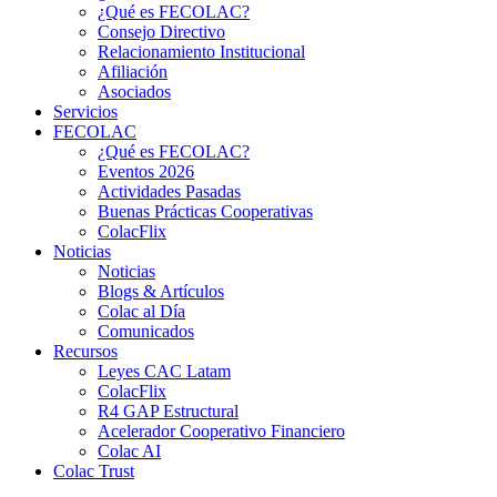
¿Qué es FECOLAC?
Consejo Directivo
Relacionamiento Institucional
Afiliación
Asociados
Servicios
FECOLAC
¿Qué es FECOLAC?
Eventos 2026
Actividades Pasadas
Buenas Prácticas Cooperativas
ColacFlix
Noticias
Noticias
Blogs & Artículos
Colac al Día
Comunicados
Recursos
Leyes CAC Latam
ColacFlix
R4 GAP Estructural
Acelerador Cooperativo Financiero
Colac AI
Colac Trust