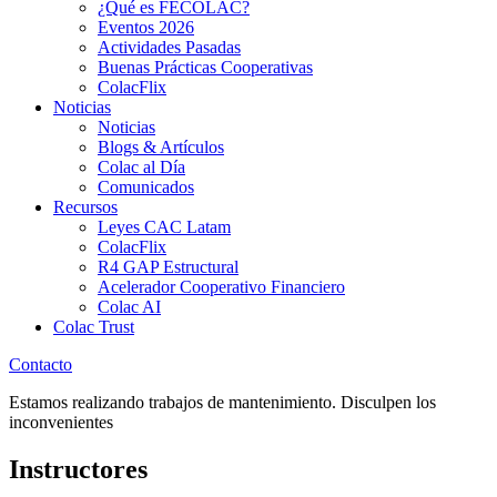
¿Qué es FECOLAC?
Eventos 2026
Actividades Pasadas
Buenas Prácticas Cooperativas
ColacFlix
Noticias
Noticias
Blogs & Artículos
Colac al Día
Comunicados
Recursos
Leyes CAC Latam
ColacFlix
R4 GAP Estructural
Acelerador Cooperativo Financiero
Colac AI
Colac Trust
Contacto
Estamos realizando trabajos de mantenimiento. Disculpen los
inconvenientes
Instructores