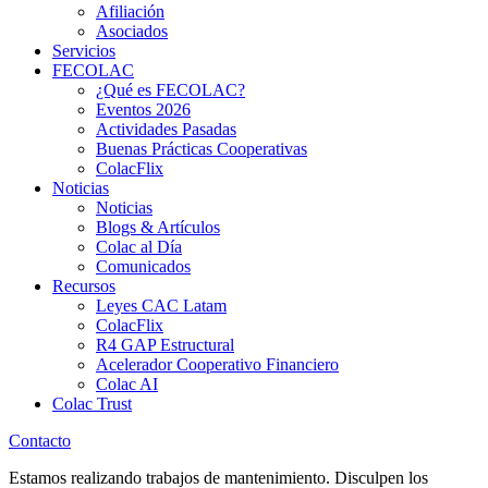
Afiliación
Asociados
Servicios
FECOLAC
¿Qué es FECOLAC?
Eventos 2026
Actividades Pasadas
Buenas Prácticas Cooperativas
ColacFlix
Noticias
Noticias
Blogs & Artículos
Colac al Día
Comunicados
Recursos
Leyes CAC Latam
ColacFlix
R4 GAP Estructural
Acelerador Cooperativo Financiero
Colac AI
Colac Trust
Contacto
Estamos realizando trabajos de mantenimiento. Disculpen los