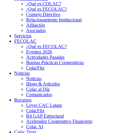
¿Qué es COLAC?
¿Qué es FECOLAC?
Consejo Directivo
Relacionamiento Institucional
Afiliación
Asociados
Servicios
FECOLAC
¿Qué es FECOLAC?
Eventos 2026
Actividades Pasadas
Buenas Prácticas Cooperativas
ColacFlix
Noticias
Noticias
Blogs & Artículos
Colac al Día
Comunicados
Recursos
Leyes CAC Latam
ColacFlix
R4 GAP Estructural
Acelerador Cooperativo Financiero
Colac AI
Colac Trust