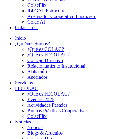
ColacFlix
R4 GAP Estructural
Acelerador Cooperativo Financiero
Colac AI
Colac Trust
Inicio
¿Quiénes Somos?
¿Qué es COLAC?
¿Qué es FECOLAC?
Consejo Directivo
Relacionamiento Institucional
Afiliación
Asociados
Servicios
FECOLAC
¿Qué es FECOLAC?
Eventos 2026
Actividades Pasadas
Buenas Prácticas Cooperativas
ColacFlix
Noticias
Noticias
Blogs & Artículos
Colac al Día