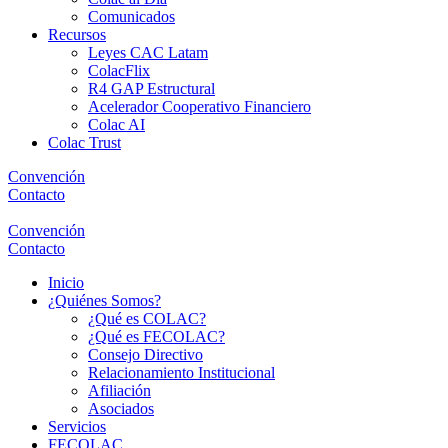
Comunicados
Recursos
Leyes CAC Latam
ColacFlix
R4 GAP Estructural
Acelerador Cooperativo Financiero
Colac AI
Colac Trust
Convención
Contacto
Convención
Contacto
Inicio
¿Quiénes Somos?
¿Qué es COLAC?
¿Qué es FECOLAC?
Consejo Directivo
Relacionamiento Institucional
Afiliación
Asociados
Servicios
FECOLAC