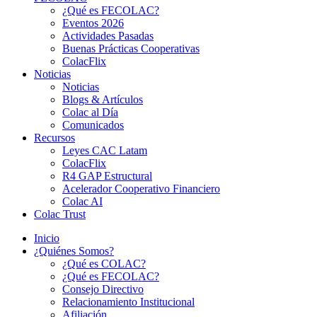
¿Qué es FECOLAC?
Eventos 2026
Actividades Pasadas
Buenas Prácticas Cooperativas
ColacFlix
Noticias
Noticias
Blogs & Artículos
Colac al Día
Comunicados
Recursos
Leyes CAC Latam
ColacFlix
R4 GAP Estructural
Acelerador Cooperativo Financiero
Colac AI
Colac Trust
Inicio
¿Quiénes Somos?
¿Qué es COLAC?
¿Qué es FECOLAC?
Consejo Directivo
Relacionamiento Institucional
Afiliación