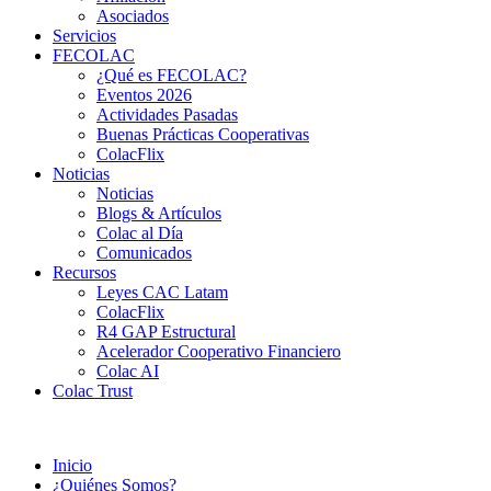
Asociados
Servicios
FECOLAC
¿Qué es FECOLAC?
Eventos 2026
Actividades Pasadas
Buenas Prácticas Cooperativas
ColacFlix
Noticias
Noticias
Blogs & Artículos
Colac al Día
Comunicados
Recursos
Leyes CAC Latam
ColacFlix
R4 GAP Estructural
Acelerador Cooperativo Financiero
Colac AI
Colac Trust
Inicio
¿Quiénes Somos?