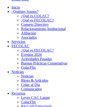
Inicio
¿Quiénes Somos?
¿Qué es COLAC?
¿Qué es FECOLAC?
Consejo Directivo
Relacionamiento Institucional
Afiliación
Asociados
Servicios
FECOLAC
¿Qué es FECOLAC?
Eventos 2026
Actividades Pasadas
Buenas Prácticas Cooperativas
ColacFlix
Noticias
Noticias
Blogs & Artículos
Colac al Día
Comunicados
Recursos
Leyes CAC Latam
ColacFlix
R4 GAP Estructural