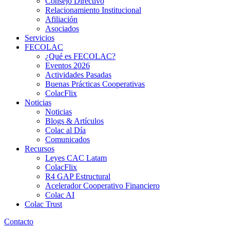
Consejo Directivo
Relacionamiento Institucional
Afiliación
Asociados
Servicios
FECOLAC
¿Qué es FECOLAC?
Eventos 2026
Actividades Pasadas
Buenas Prácticas Cooperativas
ColacFlix
Noticias
Noticias
Blogs & Artículos
Colac al Día
Comunicados
Recursos
Leyes CAC Latam
ColacFlix
R4 GAP Estructural
Acelerador Cooperativo Financiero
Colac AI
Colac Trust
Contacto