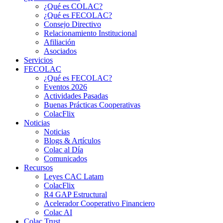
¿Qué es COLAC?
¿Qué es FECOLAC?
Consejo Directivo
Relacionamiento Institucional
Afiliación
Asociados
Servicios
FECOLAC
¿Qué es FECOLAC?
Eventos 2026
Actividades Pasadas
Buenas Prácticas Cooperativas
ColacFlix
Noticias
Noticias
Blogs & Artículos
Colac al Día
Comunicados
Recursos
Leyes CAC Latam
ColacFlix
R4 GAP Estructural
Acelerador Cooperativo Financiero
Colac AI
Colac Trust