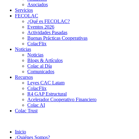
Asociados
Servicios
FECOLAC
¿Qué es FECOLAC?
Eventos 2026
Actividades Pasadas
Buenas Prácticas Cooperativas
ColacFlix
Noticias
Noticias
Blogs & Artículos
Colac al Día
Comunicados
Recursos
Leyes CAC Latam
ColacFlix
R4 GAP Estructural
Acelerador Cooperativo Financiero
Colac AI
Colac Trust
Inicio
¿Quiénes Somos?