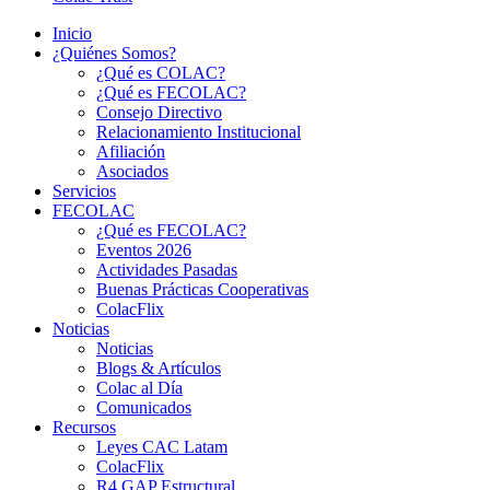
Inicio
¿Quiénes Somos?
¿Qué es COLAC?
¿Qué es FECOLAC?
Consejo Directivo
Relacionamiento Institucional
Afiliación
Asociados
Servicios
FECOLAC
¿Qué es FECOLAC?
Eventos 2026
Actividades Pasadas
Buenas Prácticas Cooperativas
ColacFlix
Noticias
Noticias
Blogs & Artículos
Colac al Día
Comunicados
Recursos
Leyes CAC Latam
ColacFlix
R4 GAP Estructural