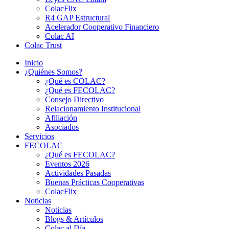
ColacFlix
R4 GAP Estructural
Acelerador Cooperativo Financiero
Colac AI
Colac Trust
Inicio
¿Quiénes Somos?
¿Qué es COLAC?
¿Qué es FECOLAC?
Consejo Directivo
Relacionamiento Institucional
Afiliación
Asociados
Servicios
FECOLAC
¿Qué es FECOLAC?
Eventos 2026
Actividades Pasadas
Buenas Prácticas Cooperativas
ColacFlix
Noticias
Noticias
Blogs & Artículos
Colac al Día