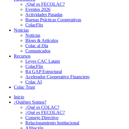
¿Qué es FECOLAC?
Eventos 2026
Actividades Pasadas
Buenas Prácticas Cooperativas
ColacFlix
Noticias
Noticias
Blogs & Artículos
Colac al Día
Comunicados
Recursos
Leyes CAC Latam
ColacFlix
R4 GAP Estructural
Acelerador Cooperativo Financiero
Colac AI
Colac Trust
Inicio
¿Quiénes Somos?
¿Qué es COLAC?
¿Qué es FECOLAC?
Consejo Directivo
Relacionamiento Institucional
Afiliación