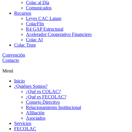
Colac al Día
Comunicados
Recursos
Leyes CAC Latam
ColacFlix
R4 GAP Estructural
Acelerador Cooperativo Financiero
Colac AI
Colac Trust
Convención
Contacto
Menú
Inicio
¿Quiénes Somos?
¿Qué es COLAC?
¿Qué es FECOLAC?
Consejo Directivo
Relacionamiento Institucional
Afiliación
Asociados
Servicios
FECOLAC