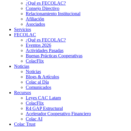
¿Qué es FECOLAC?
Consejo Directivo
Relacionamiento Institucional
Afiliación
Asociados
Servicios
FECOLAC
¿Qué es FECOLAC?
Eventos 2026
Actividades Pasadas
Buenas Prácticas Cooperativas
ColacFlix
Noticias
Noticias
Blogs & Artículos
Colac al Día
Comunicados
Recursos
Leyes CAC Latam
ColacFlix
R4 GAP Estructural
Acelerador Cooperativo Financiero
Colac AI
Colac Trust