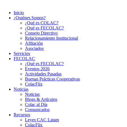
Inicio
¿Quiénes Somos?
¿Qué es COLAC?
¿Qué es FECOLAC?
Consejo Directivo
Relacionamiento Institucional
Afiliación
Asociados
Servicios
FECOLAC
¿Qué es FECOLAC?
Eventos 2026
Actividades Pasadas
Buenas Prácticas Cooperativas
ColacFlix
Noticias
Noticias
Blogs & Artículos
Colac al Día
Comunicados
Recursos
Leyes CAC Latam
ColacFlix