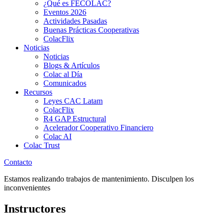
¿Qué es FECOLAC?
Eventos 2026
Actividades Pasadas
Buenas Prácticas Cooperativas
ColacFlix
Noticias
Noticias
Blogs & Artículos
Colac al Día
Comunicados
Recursos
Leyes CAC Latam
ColacFlix
R4 GAP Estructural
Acelerador Cooperativo Financiero
Colac AI
Colac Trust
Contacto
Estamos realizando trabajos de mantenimiento. Disculpen los
inconvenientes
Instructores