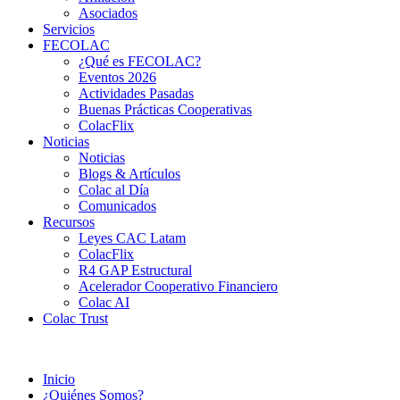
Asociados
Servicios
FECOLAC
¿Qué es FECOLAC?
Eventos 2026
Actividades Pasadas
Buenas Prácticas Cooperativas
ColacFlix
Noticias
Noticias
Blogs & Artículos
Colac al Día
Comunicados
Recursos
Leyes CAC Latam
ColacFlix
R4 GAP Estructural
Acelerador Cooperativo Financiero
Colac AI
Colac Trust
Inicio
¿Quiénes Somos?