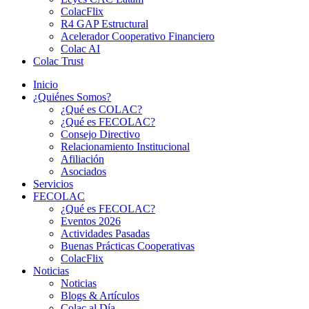
ColacFlix
R4 GAP Estructural
Acelerador Cooperativo Financiero
Colac AI
Colac Trust
Inicio
¿Quiénes Somos?
¿Qué es COLAC?
¿Qué es FECOLAC?
Consejo Directivo
Relacionamiento Institucional
Afiliación
Asociados
Servicios
FECOLAC
¿Qué es FECOLAC?
Eventos 2026
Actividades Pasadas
Buenas Prácticas Cooperativas
ColacFlix
Noticias
Noticias
Blogs & Artículos
Colac al Día