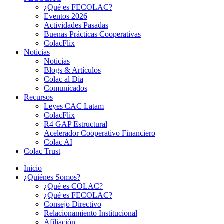
¿Qué es FECOLAC?
Eventos 2026
Actividades Pasadas
Buenas Prácticas Cooperativas
ColacFlix
Noticias
Noticias
Blogs & Artículos
Colac al Día
Comunicados
Recursos
Leyes CAC Latam
ColacFlix
R4 GAP Estructural
Acelerador Cooperativo Financiero
Colac AI
Colac Trust
Inicio
¿Quiénes Somos?
¿Qué es COLAC?
¿Qué es FECOLAC?
Consejo Directivo
Relacionamiento Institucional
Afiliación