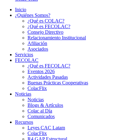
Inicio
¿Quiénes Somos?
¿Qué es COLAC?
¿Qué es FECOLAC?
Consejo Directivo
Relacionamiento Institucional
Afiliación
Asociados
Servicios
FECOLAC
¿Qué es FECOLAC?
Eventos 2026
Actividades Pasadas
Buenas Prácticas Cooperativas
ColacFlix
Noticias
Noticias
Blogs & Artículos
Colac al Día
Comunicados
Recursos
Leyes CAC Latam
ColacFlix
R4 GAP Estructural