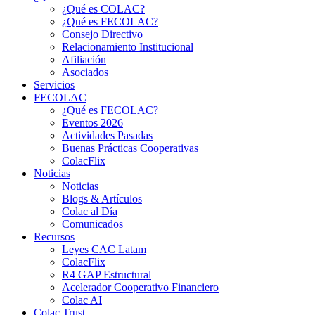
¿Qué es COLAC?
¿Qué es FECOLAC?
Consejo Directivo
Relacionamiento Institucional
Afiliación
Asociados
Servicios
FECOLAC
¿Qué es FECOLAC?
Eventos 2026
Actividades Pasadas
Buenas Prácticas Cooperativas
ColacFlix
Noticias
Noticias
Blogs & Artículos
Colac al Día
Comunicados
Recursos
Leyes CAC Latam
ColacFlix
R4 GAP Estructural
Acelerador Cooperativo Financiero
Colac AI
Colac Trust