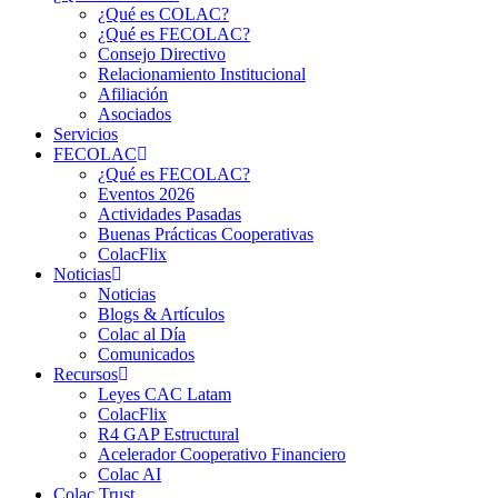
¿Qué es COLAC?
¿Qué es FECOLAC?
Consejo Directivo
Relacionamiento Institucional
Afiliación
Asociados
Servicios
FECOLAC
¿Qué es FECOLAC?
Eventos 2026
Actividades Pasadas
Buenas Prácticas Cooperativas
ColacFlix
Noticias
Noticias
Blogs & Artículos
Colac al Día
Comunicados
Recursos
Leyes CAC Latam
ColacFlix
R4 GAP Estructural
Acelerador Cooperativo Financiero
Colac AI
Colac Trust