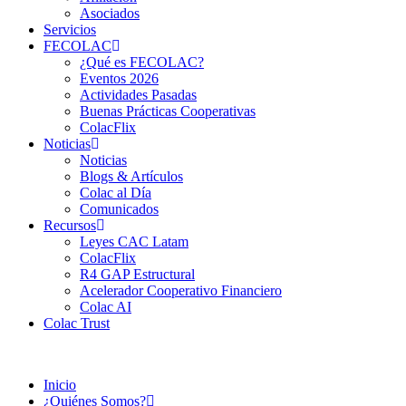
Asociados
Servicios
FECOLAC
¿Qué es FECOLAC?
Eventos 2026
Actividades Pasadas
Buenas Prácticas Cooperativas
ColacFlix
Noticias
Noticias
Blogs & Artículos
Colac al Día
Comunicados
Recursos
Leyes CAC Latam
ColacFlix
R4 GAP Estructural
Acelerador Cooperativo Financiero
Colac AI
Colac Trust
Inicio
¿Quiénes Somos?