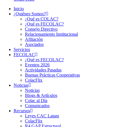
Inicio
¿Quiénes Somos?
¿Qué es COLAC?
¿Qué es FECOLAC?
Consejo Directivo
Relacionamiento Institucional
Afiliación
Asociados
Servicios
FECOLAC
¿Qué es FECOLAC?
Eventos 2026
Actividades Pasadas
Buenas Prácticas Cooperativas
ColacFlix
Noticias
Noticias
Blogs & Artículos
Colac al Día
Comunicados
Recursos
Leyes CAC Latam
ColacFlix
R4 GAP Estructural