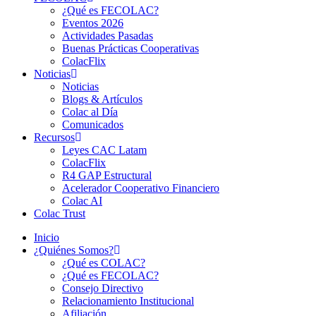
¿Qué es FECOLAC?
Eventos 2026
Actividades Pasadas
Buenas Prácticas Cooperativas
ColacFlix
Noticias
Noticias
Blogs & Artículos
Colac al Día
Comunicados
Recursos
Leyes CAC Latam
ColacFlix
R4 GAP Estructural
Acelerador Cooperativo Financiero
Colac AI
Colac Trust
Inicio
¿Quiénes Somos?
¿Qué es COLAC?
¿Qué es FECOLAC?
Consejo Directivo
Relacionamiento Institucional
Afiliación