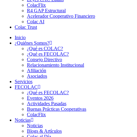
ColacFlix
R4 GAP Estructural
Acelerador Cooperativo Financiero
Colac AI
Colac Trust
Inicio
¿Quiénes Somos?
¿Qué es COLAC?
¿Qué es FECOLAC?
Consejo Directivo
Relacionamiento Institucional
Afiliación
Asociados
Servicios
FECOLAC
¿Qué es FECOLAC?
Eventos 2026
Actividades Pasadas
Buenas Prácticas Cooperativas
ColacFlix
Noticias
Noticias
Blogs & Artículos
Colac al Día