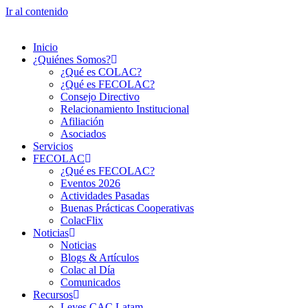
Ir al contenido
Inicio
¿Quiénes Somos?
¿Qué es COLAC?
¿Qué es FECOLAC?
Consejo Directivo
Relacionamiento Institucional
Afiliación
Asociados
Servicios
FECOLAC
¿Qué es FECOLAC?
Eventos 2026
Actividades Pasadas
Buenas Prácticas Cooperativas
ColacFlix
Noticias
Noticias
Blogs & Artículos
Colac al Día
Comunicados
Recursos
Leyes CAC Latam