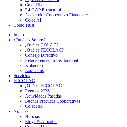
ColacFlix
R4 GAP Estructural
Acelerador Cooperativo Financiero
Colac AI
Colac Trust
Inicio
¿Quiénes Somos?
¿Qué es COLAC?
¿Qué es FECOLAC?
Consejo Directivo
Relacionamiento Institucional
Afiliación
Asociados
Servicios
FECOLAC
¿Qué es FECOLAC?
Eventos 2026
Actividades Pasadas
Buenas Prácticas Cooperativas
ColacFlix
Noticias
Noticias
Blogs & Artículos
Colac al Día