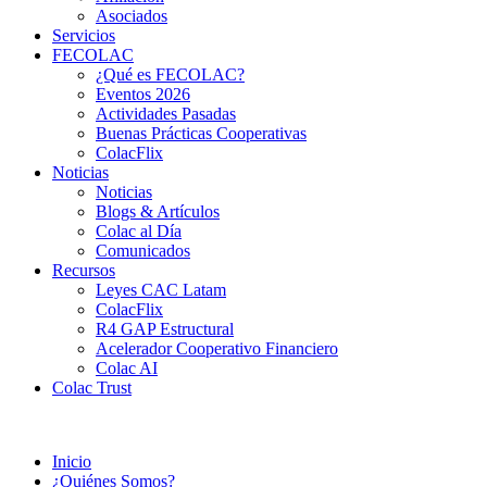
Asociados
Servicios
FECOLAC
¿Qué es FECOLAC?
Eventos 2026
Actividades Pasadas
Buenas Prácticas Cooperativas
ColacFlix
Noticias
Noticias
Blogs & Artículos
Colac al Día
Comunicados
Recursos
Leyes CAC Latam
ColacFlix
R4 GAP Estructural
Acelerador Cooperativo Financiero
Colac AI
Colac Trust
Inicio
¿Quiénes Somos?