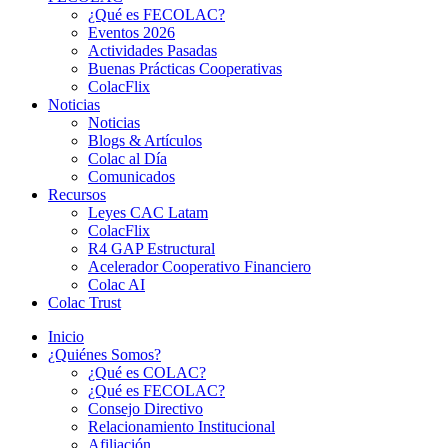
¿Qué es FECOLAC?
Eventos 2026
Actividades Pasadas
Buenas Prácticas Cooperativas
ColacFlix
Noticias
Noticias
Blogs & Artículos
Colac al Día
Comunicados
Recursos
Leyes CAC Latam
ColacFlix
R4 GAP Estructural
Acelerador Cooperativo Financiero
Colac AI
Colac Trust
Inicio
¿Quiénes Somos?
¿Qué es COLAC?
¿Qué es FECOLAC?
Consejo Directivo
Relacionamiento Institucional
Afiliación