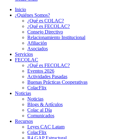
Inicio
¿Quiénes Somos?
¿Qué es COLAC?
¿Qué es FECOLAC?
Consejo Directivo
Relacionamiento Institucional
Afiliación
Asociados
Servicios
FECOLAC
¿Qué es FECOLAC?
Eventos 2026
Actividades Pasadas
Buenas Prácticas Cooperativas
ColacFlix
Noticias
Noticias
Blogs & Artículos
Colac al Día
Comunicados
Recursos
Leyes CAC Latam
ColacFlix
R4 GAP Estructural