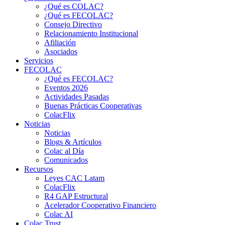
¿Qué es COLAC?
¿Qué es FECOLAC?
Consejo Directivo
Relacionamiento Institucional
Afiliación
Asociados
Servicios
FECOLAC
¿Qué es FECOLAC?
Eventos 2026
Actividades Pasadas
Buenas Prácticas Cooperativas
ColacFlix
Noticias
Noticias
Blogs & Artículos
Colac al Día
Comunicados
Recursos
Leyes CAC Latam
ColacFlix
R4 GAP Estructural
Acelerador Cooperativo Financiero
Colac AI
Colac Trust