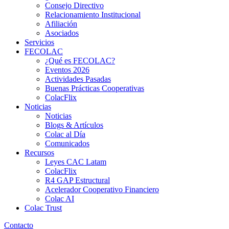
Consejo Directivo
Relacionamiento Institucional
Afiliación
Asociados
Servicios
FECOLAC
¿Qué es FECOLAC?
Eventos 2026
Actividades Pasadas
Buenas Prácticas Cooperativas
ColacFlix
Noticias
Noticias
Blogs & Artículos
Colac al Día
Comunicados
Recursos
Leyes CAC Latam
ColacFlix
R4 GAP Estructural
Acelerador Cooperativo Financiero
Colac AI
Colac Trust
Contacto