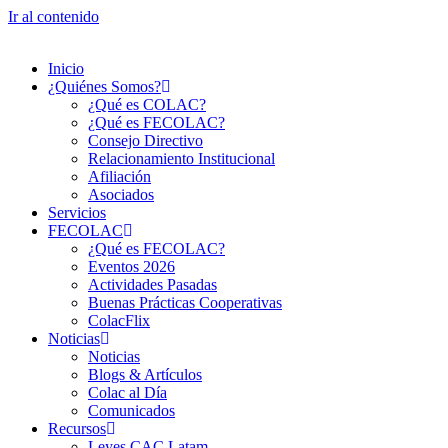
Ir al contenido
Inicio
¿Quiénes Somos?
¿Qué es COLAC?
¿Qué es FECOLAC?
Consejo Directivo
Relacionamiento Institucional
Afiliación
Asociados
Servicios
FECOLAC
¿Qué es FECOLAC?
Eventos 2026
Actividades Pasadas
Buenas Prácticas Cooperativas
ColacFlix
Noticias
Noticias
Blogs & Artículos
Colac al Día
Comunicados
Recursos
Leyes CAC Latam