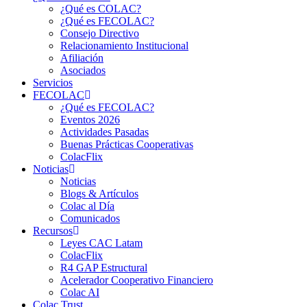
¿Qué es COLAC?
¿Qué es FECOLAC?
Consejo Directivo
Relacionamiento Institucional
Afiliación
Asociados
Servicios
FECOLAC
¿Qué es FECOLAC?
Eventos 2026
Actividades Pasadas
Buenas Prácticas Cooperativas
ColacFlix
Noticias
Noticias
Blogs & Artículos
Colac al Día
Comunicados
Recursos
Leyes CAC Latam
ColacFlix
R4 GAP Estructural
Acelerador Cooperativo Financiero
Colac AI
Colac Trust