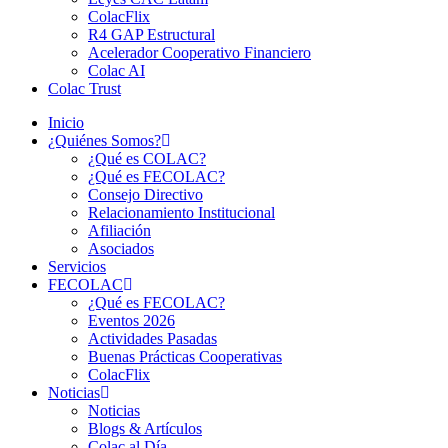
ColacFlix
R4 GAP Estructural
Acelerador Cooperativo Financiero
Colac AI
Colac Trust
Inicio
¿Quiénes Somos?
¿Qué es COLAC?
¿Qué es FECOLAC?
Consejo Directivo
Relacionamiento Institucional
Afiliación
Asociados
Servicios
FECOLAC
¿Qué es FECOLAC?
Eventos 2026
Actividades Pasadas
Buenas Prácticas Cooperativas
ColacFlix
Noticias
Noticias
Blogs & Artículos
Colac al Día