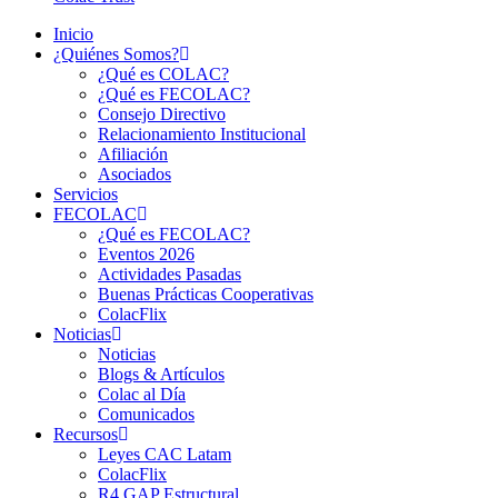
Inicio
¿Quiénes Somos?
¿Qué es COLAC?
¿Qué es FECOLAC?
Consejo Directivo
Relacionamiento Institucional
Afiliación
Asociados
Servicios
FECOLAC
¿Qué es FECOLAC?
Eventos 2026
Actividades Pasadas
Buenas Prácticas Cooperativas
ColacFlix
Noticias
Noticias
Blogs & Artículos
Colac al Día
Comunicados
Recursos
Leyes CAC Latam
ColacFlix
R4 GAP Estructural