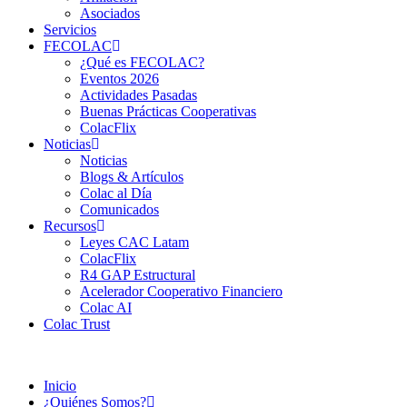
Asociados
Servicios
FECOLAC
¿Qué es FECOLAC?
Eventos 2026
Actividades Pasadas
Buenas Prácticas Cooperativas
ColacFlix
Noticias
Noticias
Blogs & Artículos
Colac al Día
Comunicados
Recursos
Leyes CAC Latam
ColacFlix
R4 GAP Estructural
Acelerador Cooperativo Financiero
Colac AI
Colac Trust
Inicio
¿Quiénes Somos?