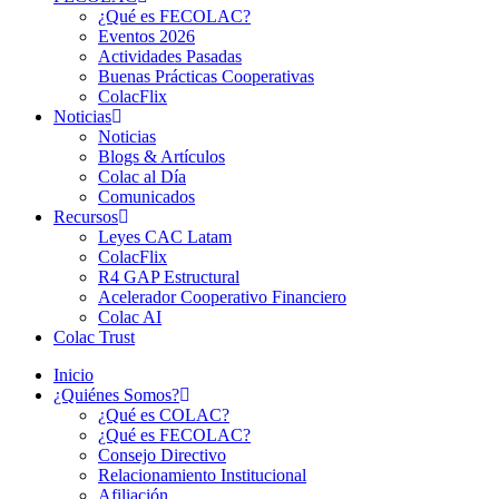
¿Qué es FECOLAC?
Eventos 2026
Actividades Pasadas
Buenas Prácticas Cooperativas
ColacFlix
Noticias
Noticias
Blogs & Artículos
Colac al Día
Comunicados
Recursos
Leyes CAC Latam
ColacFlix
R4 GAP Estructural
Acelerador Cooperativo Financiero
Colac AI
Colac Trust
Inicio
¿Quiénes Somos?
¿Qué es COLAC?
¿Qué es FECOLAC?
Consejo Directivo
Relacionamiento Institucional
Afiliación