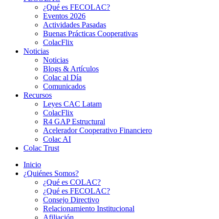
¿Qué es FECOLAC?
Eventos 2026
Actividades Pasadas
Buenas Prácticas Cooperativas
ColacFlix
Noticias
Noticias
Blogs & Artículos
Colac al Día
Comunicados
Recursos
Leyes CAC Latam
ColacFlix
R4 GAP Estructural
Acelerador Cooperativo Financiero
Colac AI
Colac Trust
Inicio
¿Quiénes Somos?
¿Qué es COLAC?
¿Qué es FECOLAC?
Consejo Directivo
Relacionamiento Institucional
Afiliación