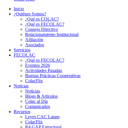
Inicio
¿Quiénes Somos?
¿Qué es COLAC?
¿Qué es FECOLAC?
Consejo Directivo
Relacionamiento Institucional
Afiliación
Asociados
Servicios
FECOLAC
¿Qué es FECOLAC?
Eventos 2026
Actividades Pasadas
Buenas Prácticas Cooperativas
ColacFlix
Noticias
Noticias
Blogs & Artículos
Colac al Día
Comunicados
Recursos
Leyes CAC Latam
ColacFlix
R4 GAP Estructural