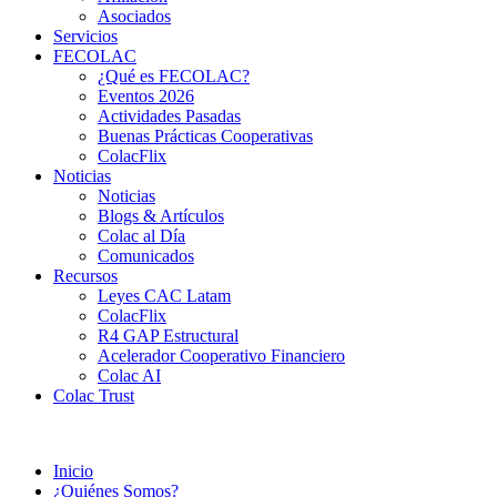
Asociados
Servicios
FECOLAC
¿Qué es FECOLAC?
Eventos 2026
Actividades Pasadas
Buenas Prácticas Cooperativas
ColacFlix
Noticias
Noticias
Blogs & Artículos
Colac al Día
Comunicados
Recursos
Leyes CAC Latam
ColacFlix
R4 GAP Estructural
Acelerador Cooperativo Financiero
Colac AI
Colac Trust
Inicio
¿Quiénes Somos?