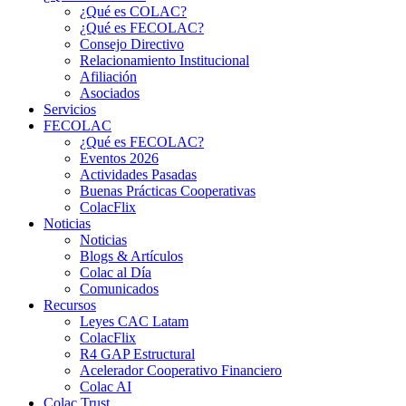
¿Qué es COLAC?
¿Qué es FECOLAC?
Consejo Directivo
Relacionamiento Institucional
Afiliación
Asociados
Servicios
FECOLAC
¿Qué es FECOLAC?
Eventos 2026
Actividades Pasadas
Buenas Prácticas Cooperativas
ColacFlix
Noticias
Noticias
Blogs & Artículos
Colac al Día
Comunicados
Recursos
Leyes CAC Latam
ColacFlix
R4 GAP Estructural
Acelerador Cooperativo Financiero
Colac AI
Colac Trust