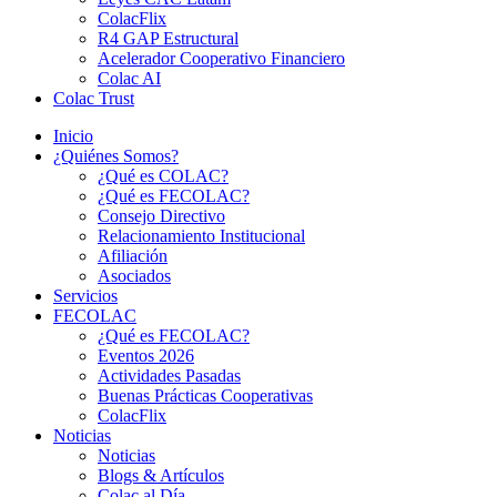
ColacFlix
R4 GAP Estructural
Acelerador Cooperativo Financiero
Colac AI
Colac Trust
Inicio
¿Quiénes Somos?
¿Qué es COLAC?
¿Qué es FECOLAC?
Consejo Directivo
Relacionamiento Institucional
Afiliación
Asociados
Servicios
FECOLAC
¿Qué es FECOLAC?
Eventos 2026
Actividades Pasadas
Buenas Prácticas Cooperativas
ColacFlix
Noticias
Noticias
Blogs & Artículos
Colac al Día